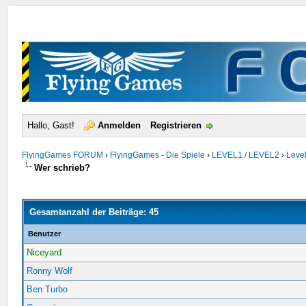
Hallo, Gast!
Anmelden
Registrieren
FlyingGames FORUM
›
FlyingGames - Die Spiele
›
LEVEL1 / LEVEL2
›
Level
Wer schrieb?
Gesamtanzahl der Beiträge: 45
Benutzer
Niceyard
Ronny Wolf
Ben Turbo