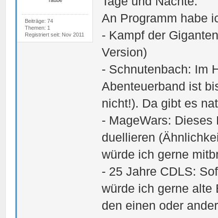
Tage und Nächte.
Taube
An Programm habe ich
Beiträge: 74
Themen: 1
- Kampf der Giganten 
Registriert seit: Nov 2011
Version)
- Schnutenbach: Im 
Abenteuerband ist bi
nicht!). Da gibt es n
- MageWars: Dieses K
duellieren (Ähnlichkei
würde ich gerne mitb
- 25 Jahre CDLS: Sof
würde ich gerne alte
den einen oder ande