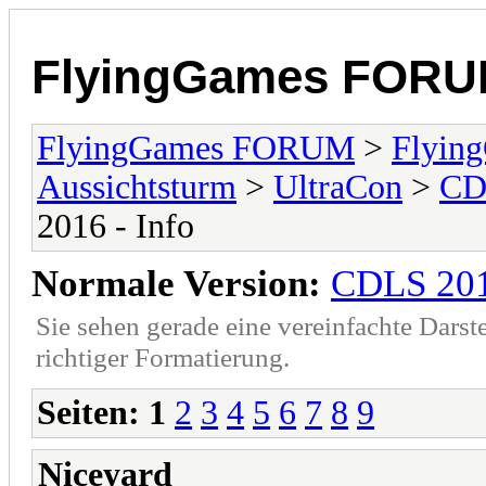
FlyingGames FOR
FlyingGames FORUM
>
Flying
Aussichtsturm
>
UltraCon
>
CDL
2016 - Info
Normale Version:
CDLS 201
Sie sehen gerade eine vereinfachte Darst
richtiger Formatierung.
Seiten:
1
2
3
4
5
6
7
8
9
Niceyard