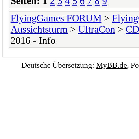
Seiten:
1
2
3
4
5
6
7
8
9
FlyingGames FORUM
>
Flying
Aussichtsturm
>
UltraCon
>
CDL
2016 - Info
Deutsche Übersetzung:
MyBB.de
, P