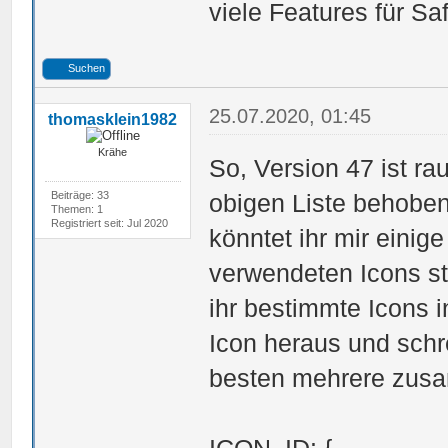
viele Features für Saf
Suchen
25.07.2020, 01:45
thomasklein1982
Krähe
So, Version 47 ist ra
Beiträge: 33
obigen Liste behoben
Themen: 1
Registriert seit: Jul 2020
könntet ihr mir eini
verwendeten Icons 
ihr bestimmte Icons i
Icon heraus und schre
besten mehrere zus
ICON_ID: {