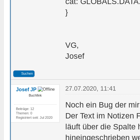
cat: GLOBALS.DA
}
VG,
Josef
Suchen
27.07.2020, 11:41
Josef JP
Buchfink
Noch ein Bug der mir 
Beiträge: 12
Themen: 0
Der Text im Notizen 
Registriert seit: Jul 2020
läuft über die Spalt
hineingeschrieben w