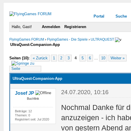
Portal
Suche
Hallo, Gast!
Anmelden
Registrieren
FlyingGames FORUM
›
FlyingGames - Die Spiele
›
ULTRAQUEST
UltraQuest-Companion-App
urchschnitt
Seiten (10):
« Zurück
1
2
3
4
5
6
…
10
Weiter »
UltraQuest-Companion-App
24.07.2020, 10:16
Josef JP
Buchfink
Nochmal Danke für di
Beiträge: 12
Themen: 0
anzuzeigen - ich ha
Registriert seit: Jul 2020
von gestern Abend an