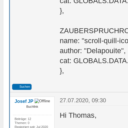
cat: GLOBALS.DAT
},
ZAUBERSPRUCHROL
name: "scroll-quill-ic
author: "Delapouite",
cat: GLOBALS.DAT
},
Suchen
27.07.2020, 09:30
Josef JP
Buchfink
Hi Thomas,
Beiträge: 12
Themen: 0
Registriert seit: Jul 2020