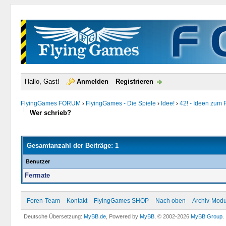
Hallo, Gast!
Anmelden
Registrieren
FlyingGames FORUM
›
FlyingGames - Die Spiele
›
Idee!
›
42! - Ideen zum 
Wer schrieb?
Gesamtanzahl der Beiträge: 1
Benutzer
Fermate
Foren-Team
Kontakt
FlyingGames SHOP
Nach oben
Archiv-Mod
Deutsche Übersetzung:
MyBB.de
, Powered by
MyBB
, © 2002-2026
MyBB Group
.