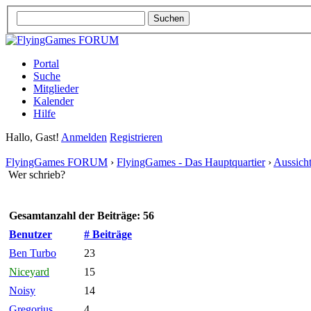
Portal
Suche
Mitglieder
Kalender
Hilfe
Hallo, Gast!
Anmelden
Registrieren
FlyingGames FORUM
›
FlyingGames - Das Hauptquartier
›
Aussich
Wer schrieb?
Gesamtanzahl der Beiträge: 56
Benutzer
# Beiträge
Ben Turbo
23
Niceyard
15
Noisy
14
Gregorius
4