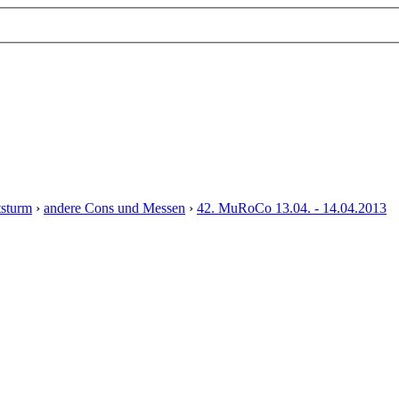
tsturm
›
andere Cons und Messen
›
42. MuRoCo 13.04. - 14.04.2013