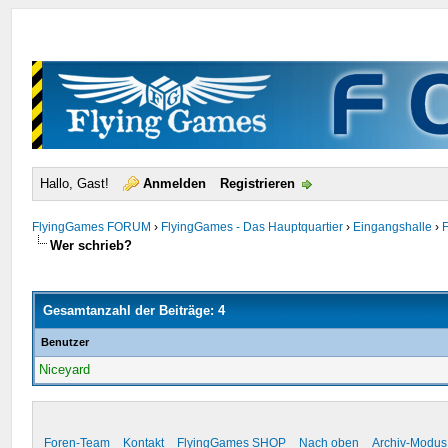
Hallo, Gast!
Anmelden
Registrieren
FlyingGames FORUM
›
FlyingGames - Das Hauptquartier
›
Eingangshalle
›
Wer schrieb?
Gesamtanzahl der Beiträge: 4
Benutzer
Niceyard
Foren-Team
Kontakt
FlyingGames SHOP
Nach oben
Archiv-Modus