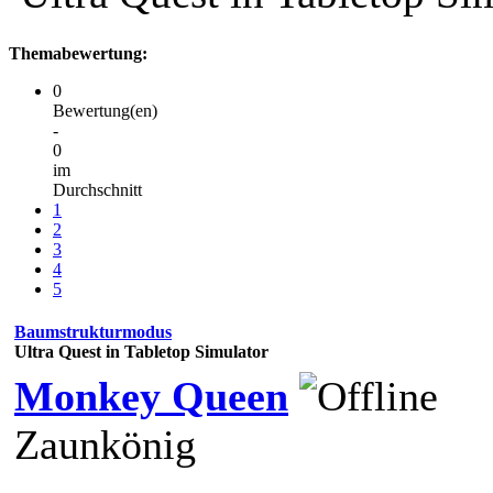
Themabewertung:
0
Bewertung(en)
-
0
im
Durchschnitt
1
2
3
4
5
Baumstrukturmodus
Ultra Quest in Tabletop Simulator
Monkey Queen
Zaunkönig