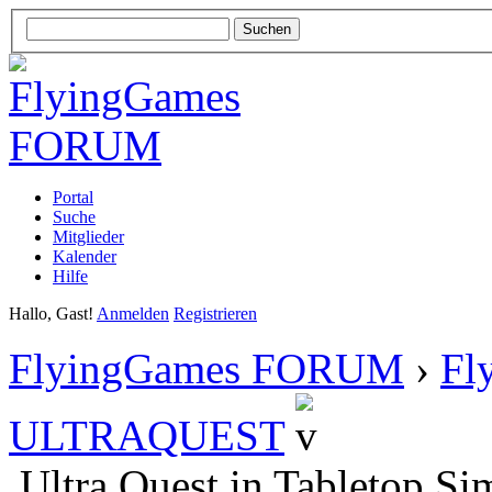
Portal
Suche
Mitglieder
Kalender
Hilfe
Hallo, Gast!
Anmelden
Registrieren
FlyingGames FORUM
›
Fl
ULTRAQUEST
Ultra Quest in Tabletop Si