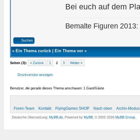
Bei euch auf dem Plat
Bemalte Figuren 2013:
Suchen
«
Ein Thema zurück
|
Ein Thema vor
»
Seiten (3):
« Zurück
1
2
3
Weiter »
Druckversion anzeigen
Benutzer, die gerade dieses Thema anschauen: 1 Gast/Gäste
Foren-Team
Kontakt
FlyingGames SHOP
Nach oben
Archiv-Modus
Deutsche Übersetzung:
MyBB.de
, Powered by
MyBB
, © 2002-2026
MyBB Group
.