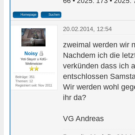
66 • 2025: 173 • 2025: 
Homepage
Suchen
20.02.2014, 12:54
zweimal werden wir n
Noisy
Nachdem ich die letz
Yeti-Slayer u KdG-
verkünden dass ich 
Weltmeister
entschlossen Samsta
Beiträge: 351
Themen: 12
Wir werden wohl gege
Registriert seit: Nov 2011
ihr da?
VG Andreas