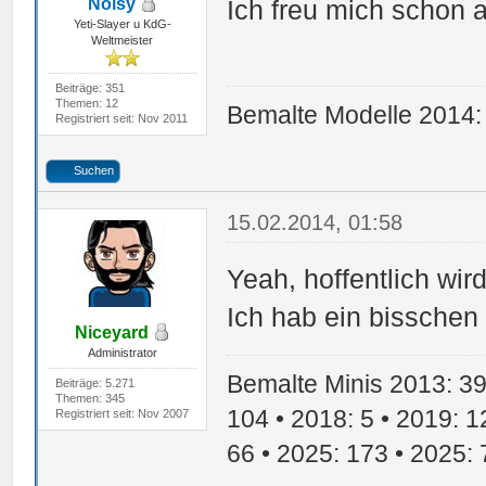
Noisy
Ich freu mich schon 
Yeti-Slayer u KdG-
Weltmeister
Beiträge: 351
Themen: 12
Bemalte Modelle 2014:
Registriert seit: Nov 2011
Suchen
15.02.2014, 01:58
Yeah, hoffentlich wir
Ich hab ein bisschen 
Niceyard
Administrator
Bemalte Minis 2013: 39 
Beiträge: 5.271
Themen: 345
104 • 2018: 5 • 2019: 1
Registriert seit: Nov 2007
66 • 2025: 173 • 2025: 