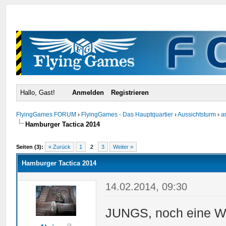
Hallo, Gast!
Anmelden
Registrieren
FlyingGames FORUM
›
FlyingGames - Das Hauptquartier
›
Aussichtsturm
›
a
Hamburger Tactica 2014
urchschnitt
Seiten (3):
« Zurück
1
2
3
Weiter »
Hamburger Tactica 2014
14.02.2014, 09:30
JUNGS, noch eine Woc