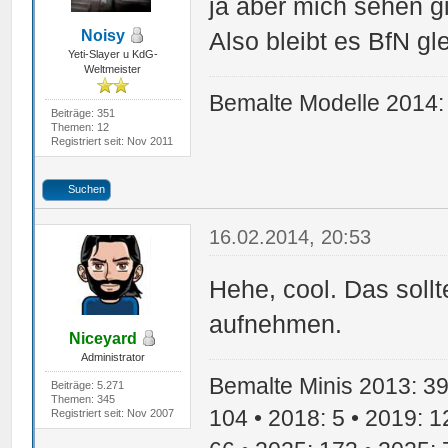
ja aber mich sehen gi
Noisy
Also bleibt es BfN gl
Yeti-Slayer u KdG-
Weltmeister
Bemalte Modelle 2014:
Beiträge: 351
Themen: 12
Registriert seit: Nov 2011
Suchen
16.02.2014, 20:53
Hehe, cool. Das sollt
aufnehmen.
Niceyard
Administrator
Bemalte Minis 2013: 39 
Beiträge: 5.271
Themen: 345
104 • 2018: 5 • 2019: 1
Registriert seit: Nov 2007