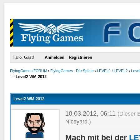
Hallo, Gast!
Anmelden
Registrieren
FlyingGames FORUM
›
FlyingGames - Die Spiele
›
LEVEL1 / LEVEL2
›
Level
Level2 WM 2012
urchschnitt
Level2 WM 2012
10.03.2012, 06:11
(Dieser 
Niceyard
.)
Mach mit bei der
LE