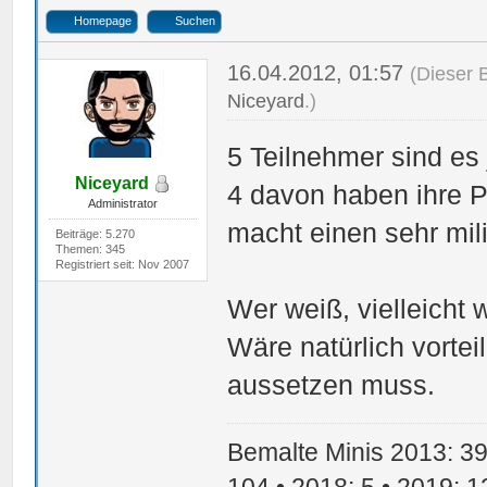
Homepage
Suchen
16.04.2012, 01:57
(Dieser 
Niceyard
.)
5 Teilnehmer sind es j
Niceyard
4 davon haben ihre P
Administrator
macht einen sehr mil
Beiträge: 5.270
Themen: 345
Registriert seit: Nov 2007
Wer weiß, vielleicht 
Wäre natürlich vortei
aussetzen muss.
Bemalte Minis 2013: 39 