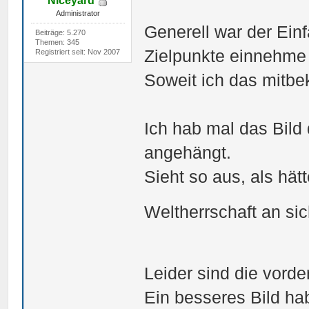
Niceyard
Administrator
Generell war der Ein
Beiträge: 5.270
Themen: 345
Zielpunkte einnehme 
Registriert seit: Nov 2007
Soweit ich das mitbe
Ich hab mal das Bild 
angehängt.
Sieht so aus, als hät
Weltherrschaft an si
Leider sind die vord
Ein besseres Bild hab