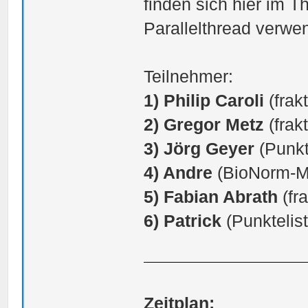
finden sich hier im T
Parallelthread verwe
Teilnehmer:
1) Philip Caroli
(frakt
2) Gregor Metz
(frakt
3) Jörg Geyer
(Punkt
4) Andre
(BioNorm-Mil
5) Fabian Abrath
(fra
6) Patrick
(Punktelis
Zeitplan: