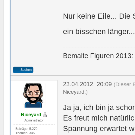
Nur keine Eile... Die
ein bisschen länger..
Bemalte Figuren 2013:
Suchen
23.04.2012, 20:09
(Dieser 
Niceyard
.)
Ja ja, ich bin ja schon
Niceyard
Es freut mich natürli
Administrator
Spannung erwartet wi
Beiträge: 5.270
Themen: 345