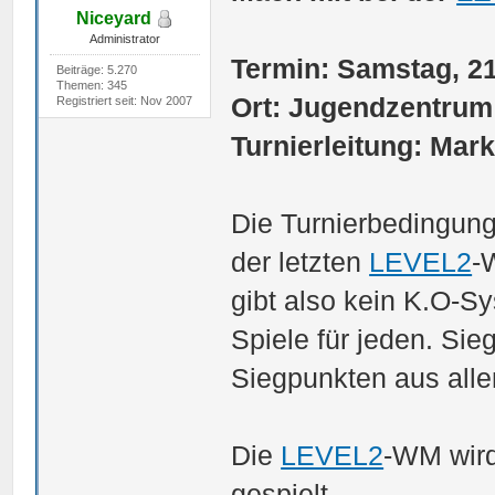
Niceyard
Administrator
Termin: Samstag, 21
Beiträge: 5.270
Themen: 345
Ort: Jugendzentrum
Registriert seit: Nov 2007
Turnierleitung: Mark
Die Turnierbedingunge
der letzten
LEVEL2
-
gibt also kein K.O-Sy
Spiele für jeden. Sie
Siegpunkten aus allen
Die
LEVEL2
-WM wird
gespielt.