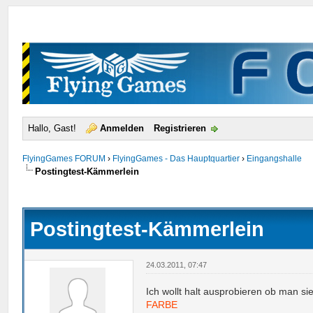
Hallo, Gast!
Anmelden
Registrieren
FlyingGames FORUM
›
FlyingGames - Das Hauptquartier
›
Eingangshalle
Postingtest-Kämmerlein
urchschnitt
Postingtest-Kämmerlein
24.03.2011, 07:47
Ich wollt halt ausprobieren ob man si
FARBE