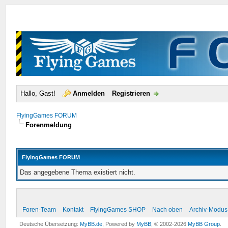
Hallo, Gast!
Anmelden
Registrieren
FlyingGames FORUM
Forenmeldung
FlyingGames FORUM
Das angegebene Thema existiert nicht.
Foren-Team
Kontakt
FlyingGames SHOP
Nach oben
Archiv-Modus
Deutsche Übersetzung:
MyBB.de
, Powered by
MyBB
, © 2002-2026
MyBB Group
.