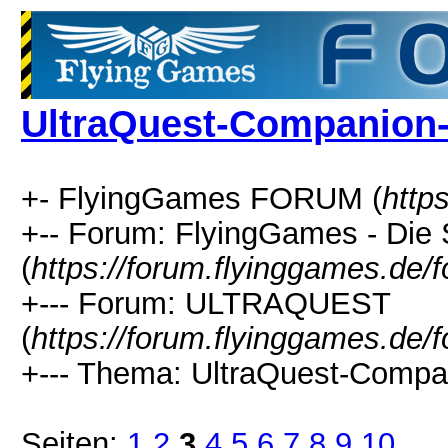
UltraQuest-Companion
+- FlyingGames FORUM (
http
+-- Forum: FlyingGames - Die 
(
https://forum.flyinggames.de/
+--- Forum: ULTRAQUEST
(
https://forum.flyinggames.de/
+--- Thema: UltraQuest-Compa
Seiten:
1
2
3
4
5
6
7
8
9
10