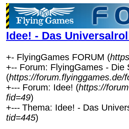
Idee! - Das Universalrol
+- FlyingGames FORUM (
http
+-- Forum: FlyingGames - Die 
(
https://forum.flyinggames.de/
+--- Forum: Idee! (
https://foru
fid=49
)
+--- Thema: Idee! - Das Univers
tid=445
)