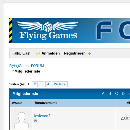
Hallo, Gast!
Anmelden
Registrieren
FlyingGames FORUM
Mitgliederliste
Seiten (4):
1
2
3
4
Weiter »
Mitgliederliste
A
B
C
D
Avatar
Benutzername
Mi
lesleyaq2
20.07
Ei