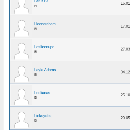
Lerus19
16.01
Ei
Lieonerabam
17.01
Ei
Leslieenupe
27.03
Ei
Layla Adams
04.12
Ei
Leolianas
25.10
Ei
Linksystiq
29.05
Ei