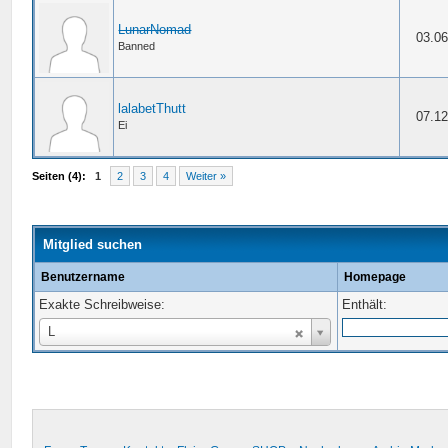
LunarNomad
03.06
Banned
lalabetThutt
07.12
Ei
Seiten (4):
1
2
3
4
Weiter »
Mitglied suchen
Benutzername
Homepage
Exakte Schreibweise:
Enthält:
Benutzername
L