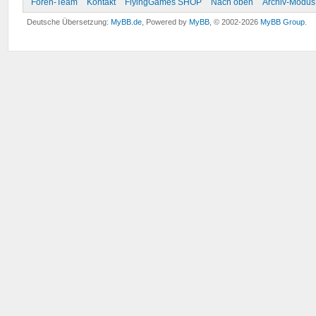
Foren-Team
Kontakt
FlyingGames SHOP
Nach oben
Archiv-Modus
Deutsche Übersetzung:
MyBB.de
, Powered by
MyBB
, © 2002-2026
MyBB Group
.