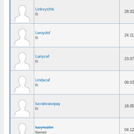
Linksysfnk
28.02
Ei
Leroydof
24.11
Ei
Larrycef
23.07
Ei
Lindacaf
09.03
Ei
lucrativasopay
18.05
Ei
lucymartin
04.12
Banned