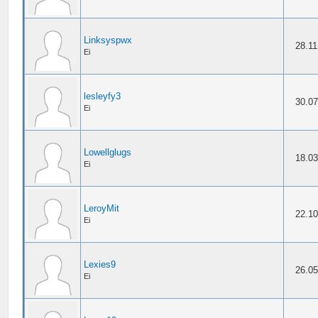
Linksyspwx
28.11
Ei
lesleyfy3
30.07
Ei
Lowellglugs
18.03
Ei
LeroyMit
22.10
Ei
Lexies9
26.05
Ei