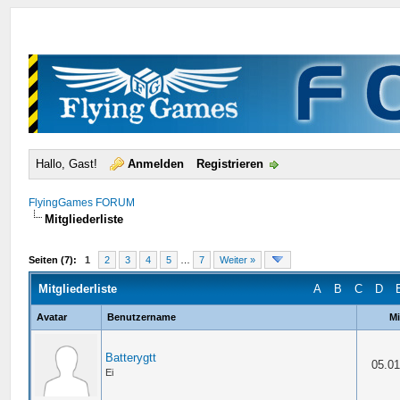
Hallo, Gast!
Anmelden
Registrieren
FlyingGames FORUM
Mitgliederliste
Seiten (7):
1
2
3
4
5
…
7
Weiter »
Mitgliederliste
A
B
C
D
Avatar
Benutzername
Mi
Batterygtt
05.01
Ei