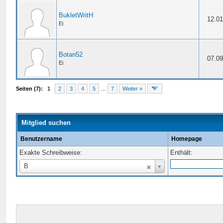
BukletWritH
12.01
Ei
Botan52
07.09
Ei
Seiten (7):
1
2
3
4
5
…
7
Weiter »
Mitglied suchen
Benutzername
Homepage
Exakte Schreibweise:
Enthält:
Benutzername
B