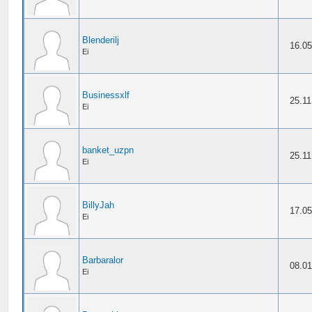
Blenderilj
16.05
Ei
Businessxlf
25.11
Ei
banket_uzpn
25.11
Ei
BillyJah
17.05
Ei
Barbaralor
08.01
Ei