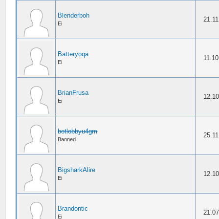
Blenderboh
21.11
Ei
Batteryoqa
11.10
Ei
BrianFrusa
12.10
Ei
botlobbyu4gm
25.11
Banned
BigsharkAlire
12.10
Ei
Brandontic
21.07
Ei