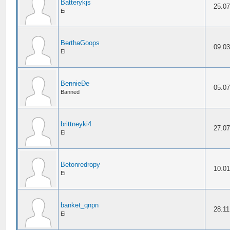
Batterykjs
25.07
Ei
BerthaGoops
09.03
Ei
BennieDe
05.07
Banned
brittneyki4
27.07
Ei
Betonredropy
10.01
Ei
banket_qnpn
28.11
Ei