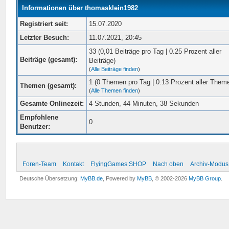
Informationen über thomasklein1982
Registriert seit:
15.07.2020
Letzter Besuch:
11.07.2021, 20:45
33 (0,01 Beiträge pro Tag | 0.25 Prozent aller
Beiträge (gesamt):
Beiträge)
(
Alle Beiträge finden
)
1 (0 Themen pro Tag | 0.13 Prozent aller Them
Themen (gesamt):
(
Alle Themen finden
)
Gesamte Onlinezeit:
4 Stunden, 44 Minuten, 38 Sekunden
Empfohlene
0
Benutzer:
Foren-Team
Kontakt
FlyingGames SHOP
Nach oben
Archiv-Modus
Deutsche Übersetzung:
MyBB.de
, Powered by
MyBB
, © 2002-2026
MyBB Group
.