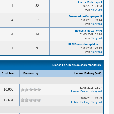
Aliens Rollenspiel
1
32
27.02.2014, 04:53
von
Niceyard
Dreamerica-Kampagne II
4
27
31.08.2015, 03:44
von
Niceyard
Ecclesia Nova - Wiki
4
14
01.05.2009, 02:18
von
Niceyard
IPLT-Brettrollenspiel vs....
1
9
01.09.2008, 23:43
von
Niceyard
Dieses Forum als gelesen markieren
Ansichten
Bewertung
Letzter Beitrag
[
auf
]
31.08.2015, 02:07
10.900
Letzter Beitrag
:
Niceyard
08.04.2013, 13:29
12.631
Letzter Beitrag
:
Niceyard