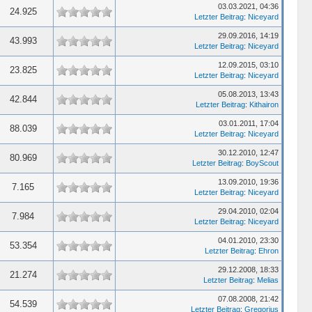
03.03.2021, 04:36
24.925
Letzter Beitrag
:
Niceyard
29.09.2016, 14:19
43.993
Letzter Beitrag
:
Niceyard
12.09.2015, 03:10
23.825
Letzter Beitrag
:
Niceyard
05.08.2013, 13:43
42.844
Letzter Beitrag
:
Kithairon
03.01.2011, 17:04
88.039
Letzter Beitrag
:
Niceyard
30.12.2010, 12:47
80.969
Letzter Beitrag
:
BoyScout
13.09.2010, 19:36
7.165
Letzter Beitrag
:
Niceyard
29.04.2010, 02:04
7.984
Letzter Beitrag
:
Niceyard
04.01.2010, 23:30
53.354
Letzter Beitrag
:
Ehron
29.12.2008, 18:33
21.274
Letzter Beitrag
:
Melias
07.08.2008, 21:42
54.539
Letzter Beitrag
:
Gregorius