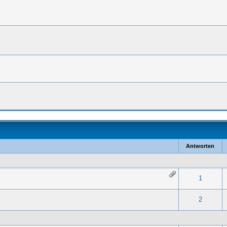
Antworten
- 0 von 5 durchschnittlich
1
2
3
4
5
1
- 0 von 5 durchschnittlich
1
2
3
4
5
2