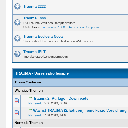
Trauma 2222
Trauma 1888
Die Trauma-Welt des Dampfzeitalters
Unterforen:
Trauma 1888 - Dreamerica Kampagne
Trauma Ecclesia Nova
Streiter des Herrn und ihre höllischen Widersacher
Trauma IPLT
Interplanetare Landungstruppen
TRAUMA - Universalrollenspiel
Thema
/
Verfasser
Wichtige Themen
Trauma 2. Auflage - Downloads
0 Bewertung(en) 
Niceyard
,
05.08.2013, 00:04
Was ist TRAUMA (2. Edition) - eine kurze Vorstellung
0 Bewertung(en) 
Niceyard
,
07.04.2013, 14:08
Normale Themen