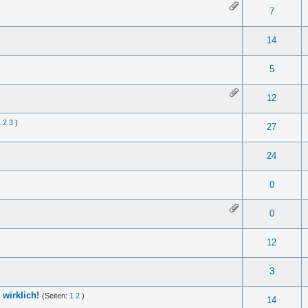
- 0 von 5 durchschnittlich
1
2
3
4
5
7
- 0 von 5 durchschnittlich
1
2
3
4
5
14
- 0 von 5 durchschnittlich
1
2
3
4
5
5
- 0 von 5 durchschnittlich
1
2
3
4
5
12
1
2
3
)
- 0 von 5 durchschnittlich
1
2
3
4
5
27
- 0 von 5 durchschnittlich
1
2
3
4
5
24
- 0 von 5 durchschnittlich
1
2
3
4
5
0
- 0 von 5 durchschnittlich
1
2
3
4
5
0
- 0 von 5 durchschnittlich
1
2
3
4
5
12
- 0 von 5 durchschnittlich
1
2
3
4
5
3
 wirklich!
(Seiten:
1
2
)
- 0 von 5 durchschnittlich
1
2
3
4
5
14