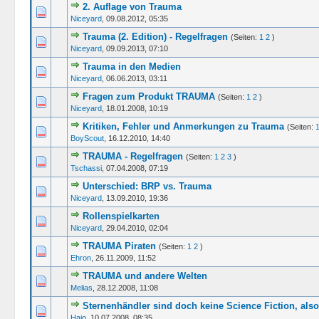
2. Auflage von Trauma
0 Bewertung(en) 
Niceyard
,
09.08.2012, 05:35
Trauma (2. Edition) - Regelfragen
(Seiten:
1
2
)
0 Bewertung(en) 
Niceyard
,
09.09.2013, 07:10
Trauma in den Medien
0 Bewertung(en) 
Niceyard
,
06.06.2013, 03:11
Fragen zum Produkt TRAUMA
(Seiten:
1
2
)
0 Bewertung(en) 
Niceyard
,
18.01.2008, 10:19
Kritiken, Fehler und Anmerkungen zu Trauma
(Seiten:
0 Bewertung(en) 
BoyScout
,
16.12.2010, 14:40
TRAUMA - Regelfragen
(Seiten:
1
2
3
)
0 Bewertung(en) 
Tschassi
,
07.04.2008, 07:19
Unterschied: BRP vs. Trauma
0 Bewertung(en) 
Niceyard
,
13.09.2010, 19:36
Rollenspielkarten
0 Bewertung(en) 
Niceyard
,
29.04.2010, 02:04
TRAUMA Piraten
(Seiten:
1
2
)
0 Bewertung(en) 
Ehron
,
26.11.2009, 11:52
TRAUMA und andere Welten
0 Bewertung(en) 
Melias
,
28.12.2008, 11:08
Sternenhändler sind doch keine Science Fiction, also
0 Bewertung(en) 
Hajo
,
10.07.2008, 08:35