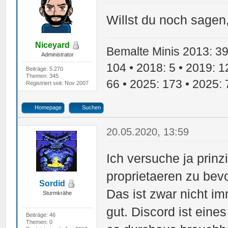
Willst du noch sagen
Niceyard
Bemalte Minis 2013: 39 
Administrator
104 • 2018: 5 • 2019: 1
Beiträge: 5.270
Themen: 345
66 • 2025: 173 • 2025: 
Registriert seit: Nov 2007
Homepage
Suchen
20.05.2020, 13:59
Ich versuche ja prinz
proprietaeren zu bev
Sordid
Das ist zwar nicht i
Sturmkrähe
gut. Discord ist eine
Beiträge: 46
Themen: 0