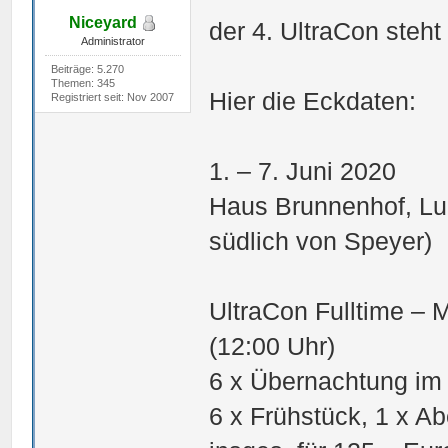
Niceyard
der 4. UltraCon steht
Administrator
Beiträge: 5.270
Themen: 345
Hier die Eckdaten:
Registriert seit: Nov 2007
1. – 7. Juni 2020
Haus Brunnenhof, Lu
südlich von Speyer)
UltraCon Fulltime – M
(12:00 Uhr)
6 x Übernachtung im
6 x Frühstück, 1 x 