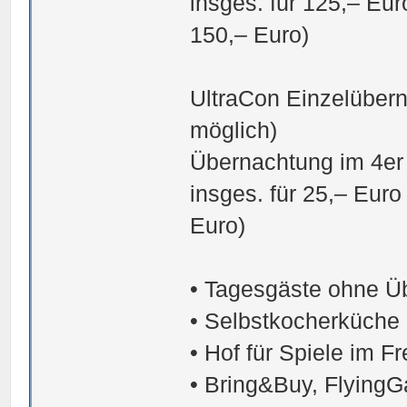
insges. für 125,– Eur
150,– Euro)
UltraCon Einzelübern
möglich)
Übernachtung im 4er
insges. für 25,– Euro
Euro)
• Tagesgäste ohne Üb
• Selbstkocherküche
• Hof für Spiele im F
• Bring&Buy, FlyingG