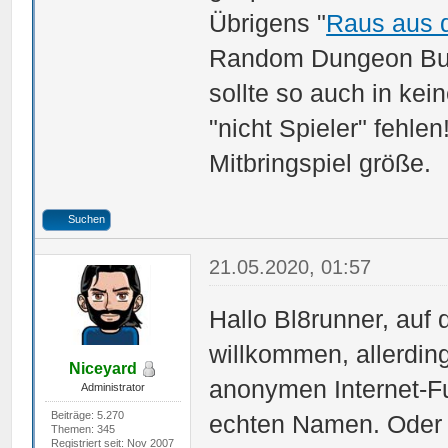
Übrigens "
Raus aus d
Random Dungeon Buil
sollte so auch in kei
"nicht Spieler" fehle
Mitbringspiel größe.
Suchen
21.05.2020, 01:57
Hallo Bl8runner, auf
willkommen, allerdin
Niceyard
anonymen Internet-F
Administrator
Beiträge: 5.270
echten Namen. Oder 
Themen: 345
Registriert seit: Nov 2007