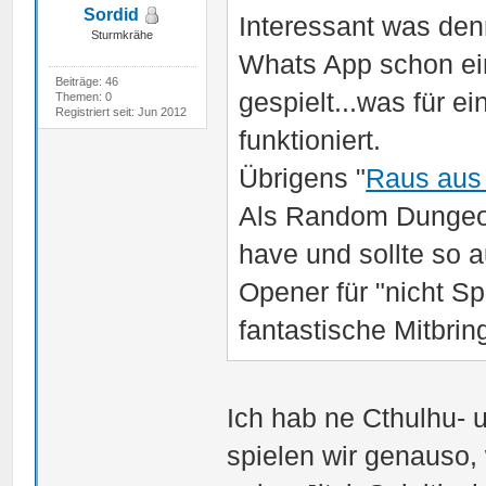
Sordid
Interessant was den
Sturmkrähe
Whats App schon ei
Beiträge: 46
gespielt...was für e
Themen: 0
Registriert seit: Jun 2012
funktioniert.
Übrigens "
Raus aus 
Als Random Dungeon
have und sollte so 
Opener für "nicht Sp
fantastische Mitbrin
Ich hab ne Cthulhu- 
spielen wir genauso,