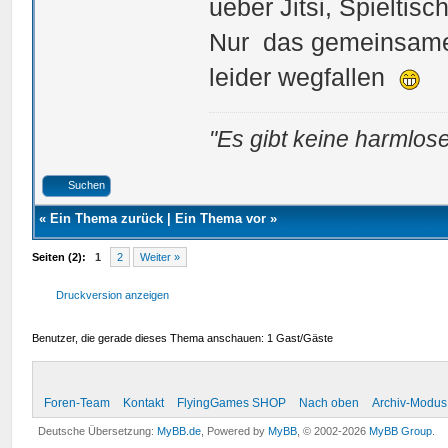
ueber Jitsi, Spieltis
Nur das gemeinsame
leider wegfallen
"Es gibt keine harmlose
Suchen
«
Ein Thema zurück
|
Ein Thema vor
»
Seiten (2):
1
2
Weiter »
Druckversion anzeigen
Benutzer, die gerade dieses Thema anschauen: 1 Gast/Gäste
Foren-Team
Kontakt
FlyingGames SHOP
Nach oben
Archiv-Modus
Deutsche Übersetzung:
MyBB.de
, Powered by
MyBB
, © 2002-2026
MyBB Group
.