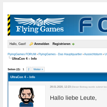
Hallo, Gast!
Anmelden
Registrieren
FlyingGames FORUM
›
FlyingGames - Das Hauptquartier
›
Aussichtsturm
›
U
UltraCon 4 – Info
urchschnitt
Seiten (2):
1
2
Weiter »
UltraCon 4 – Info
28.01.2020, 12:23
(Dieser Beitrag wurde zuletzt b
Hallo liebe Leute,