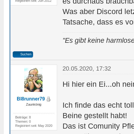
es durchaus brauchba
Registriert seit: Jun 2012
Was aber Discord let
Tatsache, dass es vo
"Es gibt keine harmlose
Suchen
20.05.2020, 17:32
Hi hier ein Ei...oh ne
Bl8runner79
Ich finde das echt tol
Zaunkönig
Beine gestellt habt!
Beiträge: 8
Themen: 0
Das ist Comunity Pfle
Registriert seit: May 2020