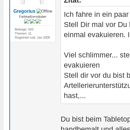
Zitat:
Gregorius
Ich fahre in ein paa
Farbtopfzerstäuber
Stell Dir mal vor Du 
Beiträge: 593
einmal evakuieren. Ig
Themen: 11
Registriert seit: Jan 2008
Viel schlimmer... st
evakuieren
Stell dir vor du bis
Artellerierunterstüt
hast,...
Du bist beim Tableto
handbemalt und alles