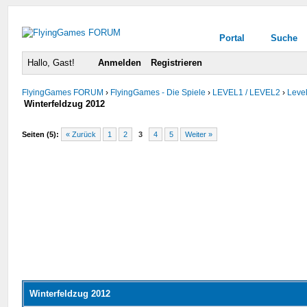
Portal
Suche
Hallo, Gast!
Anmelden
Registrieren
FlyingGames FORUM
›
FlyingGames - Die Spiele
›
LEVEL1 / LEVEL2
›
Level
Winterfeldzug 2012
Seiten (5):
« Zurück
1
2
3
4
5
Weiter »
Winterfeldzug 2012