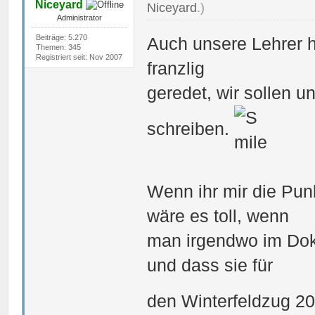
Niceyard
Niceyard
.)
Administrator
Beiträge: 5.270
Auch unsere Lehrer h
Themen: 345
Registriert seit: Nov 2007
franzlig
geredet, wir sollen 
schreiben.
Wenn ihr mir die Punk
wäre es toll, wenn
man irgendwo im Dok
und dass sie für
den Winterfeldzug 20