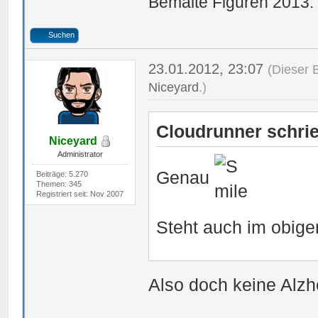
Bemalte Figuren 2013:
Suchen
23.01.2012, 23:07
(Dieser 
Niceyard
.)
Cloudrunner schrie
Niceyard
Administrator
Genau
Beiträge: 5.270
Themen: 345
Registriert seit: Nov 2007
Steht auch im obige
Also doch keine Alz