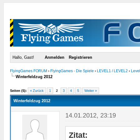
Hallo, Gast!
Anmelden
Registrieren
FlyingGames FORUM
›
FlyingGames - Die Spiele
›
LEVEL1 / LEVEL2
›
Level
Winterfeldzug 2012
urchschnitt
Seiten (5):
« Zurück
1
2
3
4
5
Weiter »
Winterfeldzug 2012
14.01.2012, 23:19
Zitat: