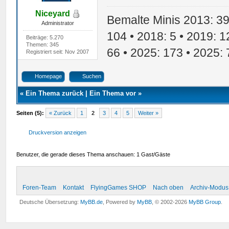
Niceyard
Bemalte Minis 2013: 39 
Administrator
104 • 2018: 5 • 2019: 1
Beiträge: 5.270
Themen: 345
66 • 2025: 173 • 2025: 
Registriert seit: Nov 2007
Homepage
Suchen
«
Ein Thema zurück
|
Ein Thema vor
»
Seiten (5):
« Zurück
1
2
3
4
5
Weiter »
Druckversion anzeigen
Benutzer, die gerade dieses Thema anschauen: 1 Gast/Gäste
Foren-Team
Kontakt
FlyingGames SHOP
Nach oben
Archiv-Modus
Deutsche Übersetzung:
MyBB.de
, Powered by
MyBB
, © 2002-2026
MyBB Group
.