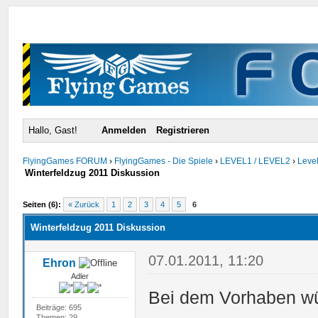
Hallo, Gast!
Anmelden
Registrieren
FlyingGames FORUM
›
FlyingGames - Die Spiele
›
LEVEL1 / LEVEL2
›
Level
Winterfeldzug 2011 Diskussion
urchschnitt
Seiten (6):
« Zurück
1
2
3
4
5
6
Winterfeldzug 2011 Diskussion
07.01.2011, 11:20
Ehron
Adler
Bei dem Vorhaben wün
Beiträge: 695
Themen: 29