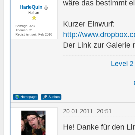
wäre das bestimmt ei
HarleQuin
Hofnarr
Kurzer Einwurf:
Beiträge: 323
Themen: 21
http://www.dropbox.
Registriert seit: Feb 2010
Der Link zur Galerie
Level 2
Homepage
Suchen
20.01.2011, 20:51
He! Danke für den Li