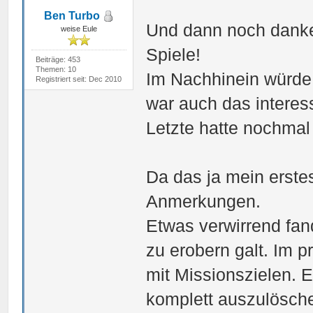
Ben Turbo
Und dann noch danke 
weise Eule
Spiele!
Beiträge: 453
Themen: 10
Im Nachhinein würde
Registriert seit: Dec 2010
war auch das interes
Letzte hatte nochmal
Da das ja mein erstes
Anmerkungen.
Etwas verwirrend fan
zu erobern galt. Im p
mit Missionszielen. 
komplett auszulöschen