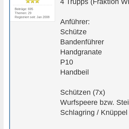
4 Trupps (Fraktion Wil
Beiträge: 695
Themen: 29
Registriert seit: Jan 2008
Anführer:
Schütze
Bandenführer
Handgranate
P10
Handbeil
Schützen (7x)
Wurfspeere bzw. Ste
Schlagring / Knüppel 