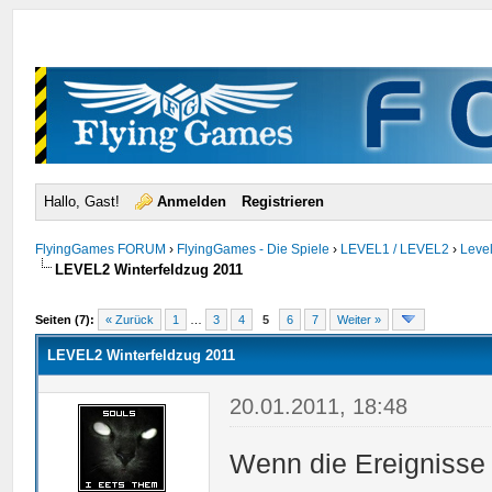
Hallo, Gast!
Anmelden
Registrieren
FlyingGames FORUM
›
FlyingGames - Die Spiele
›
LEVEL1 / LEVEL2
›
Level
LEVEL2 Winterfeldzug 2011
urchschnitt
Seiten (7):
« Zurück
1
…
3
4
5
6
7
Weiter »
LEVEL2 Winterfeldzug 2011
20.01.2011, 18:48
Wenn die Ereignisse s