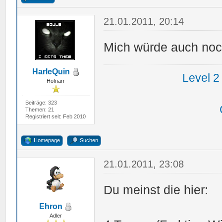
21.01.2011, 20:14
Mich würde auch noch
HarleQuin
Level 2
Hofnarr
Beiträge: 323
Themen: 21
Registriert seit: Feb 2010
Homepage
Suchen
21.01.2011, 23:08
Du meinst die hier:
Ehron
Adler