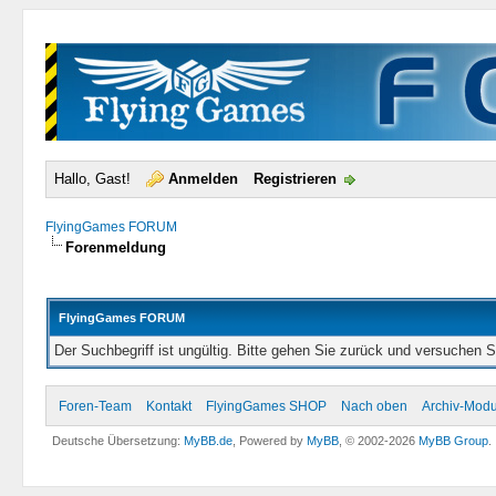
Hallo, Gast!
Anmelden
Registrieren
FlyingGames FORUM
Forenmeldung
FlyingGames FORUM
Der Suchbegriff ist ungültig. Bitte gehen Sie zurück und versuchen S
Foren-Team
Kontakt
FlyingGames SHOP
Nach oben
Archiv-Mod
Deutsche Übersetzung:
MyBB.de
, Powered by
MyBB
, © 2002-2026
MyBB Group
.