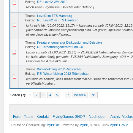
Beitrag:
RE: Level2 WM 2012
Noch keine Ergebnisse, Berichte oder Bilder? :(
Thema:
Level2 im TTS Hamburg
Beitrag:
RE: Level2 im TTS Hamburg
jorka schrieb: (10.04.2012, 19:17) -- Niceyard schrieb: (07.04.2012, 12:12
(Mechanisierte Infantrie Kampfeinheiten) sind 5 m große, spezielle Lauffa
einem darin sitzenden Fahrer...
Thema:
Kreaturengenerator Diskussion und Beispiele
Beitrag:
RE: Kreaturengenerator und Co
Lucky schrieb: (19.03.2012, 12:16) -- ZOMBIES!!! Habe mal einen Zombie e
ich habe alles richtig gemacht: TVS 864 Nahkämpfer Bewegung -40% = -
Grundkosten 4,8 Punkte Initi...
Thema:
Winterfeldzug 2012 Rückschau
Beitrag:
RE: Winterfeldzug 2012 Rückschau
Ich finde es schade, dass bisher nicht mal die Hälfte der Teilnehmer ihre P
veröffentlicht haben.
Seiten (7):
1
2
3
4
5
…
7
Weiter »
Foren-Team
Kontakt
FlyingGames SHOP
Nach oben
Archiv-Modus
Deutsche Übersetzung:
MyBB.de
, Powered by
MyBB
, © 2002-2026
MyBB Group
.