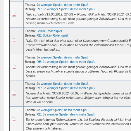
Thema:
Je weniger Spieler, desto mehr Spaß.
Beitrag:
RE: Je weniger Spieler, desto mehr Spaß.
Hajo schrieb: (13.08.2012, 22:00) -- Ronny Wolf schrieb: (08.08.2012, 09:5
Abenteuervorbereitung ist ein nicht gerade geringer Zeitaufwand. Und da is
besser, wenn auch mehrere Leute ...
Thema:
Solitär-Rollenspiel
Beitrag:
RE: Solitär-Rollenspiel
Naja, für mich sieht das eher nach einer Umsetzung vom Computerspiel Eli
Frontier:Privateer aus. Da er aber sicherlich die Zufallstabellen für die Ere
geschrieben hat und s...
Thema:
Je weniger Spieler, desto mehr Spaß.
Beitrag:
RE: Je weniger Spieler, desto mehr Spaß.
Abenteuervorbereitung ist ein nicht gerade geringer Zeitaufwand. Und da is
besser, wenn auch mehrere Leute davon profitieren. Noch ein Pluspunkt f
Spieler.
Thema:
Je weniger Spieler, desto mehr Spaß.
Beitrag:
RE: Je weniger Spieler, desto mehr Spaß.
Niceyard schrieb: (08.08.2012, 00:09) -- Wenn der Spielleiter genannt wird
hat, wenn sich seine Spieler selbst beschäftigen, dann klingelt bei mir ein
Warum will er denn ...
Thema:
Je weniger Spieler, desto mehr Spaß.
Beitrag:
RE: Je weniger Spieler, desto mehr Spaß.
Bei fortgeschrittenen Rollenspielern, d.h. bei Spielern die auch wirklich in di
Charaktere schlüpfen können, kommt es auch vermehrt zu Interaktionen
Charakteren. Ich habe es ...