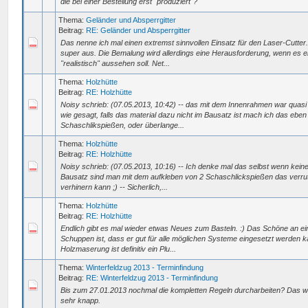
die bei einer Bestellung erst "produziert"?
Thema:
Geländer und Absperrgitter
Beitrag:
RE: Geländer und Absperrgitter
Das nenne ich mal einen extremst sinnvollen Einsatz für den Laser-Cutter.
super aus. Die Bemalung wird allerdings eine Herausforderung, wenn es 
"realistisch" aussehen soll. Net...
Thema:
Holzhütte
Beitrag:
RE: Holzhütte
Noisy schrieb: (07.05.2013, 10:42) -- das mit dem Innenrahmen war quasi 
wie gesagt, falls das material dazu nicht im Bausatz ist mach ich das ebe
Schaschlikspießen, oder überlange...
Thema:
Holzhütte
Beitrag:
RE: Holzhütte
Noisy schrieb: (07.05.2013, 10:16) -- Ich denke mal das selbst wenn keine
Bausatz sind man mit dem aufkleben von 2 Schaschlickspießen das verru
verhinern kann ;) -- Sicherlich,...
Thema:
Holzhütte
Beitrag:
RE: Holzhütte
Endlich gibt es mal wieder etwas Neues zum Basteln. :) Das Schöne an e
Schuppen ist, dass er gut für alle möglichen Systeme eingesetzt werden k
Holzmaserung ist definitiv ein Plu...
Thema:
Winterfeldzug 2013 - Terminfindung
Beitrag:
RE: Winterfeldzug 2013 - Terminfindung
Bis zum 27.01.2013 nochmal die kompletten Regeln durcharbeiten? Das w
sehr knapp.