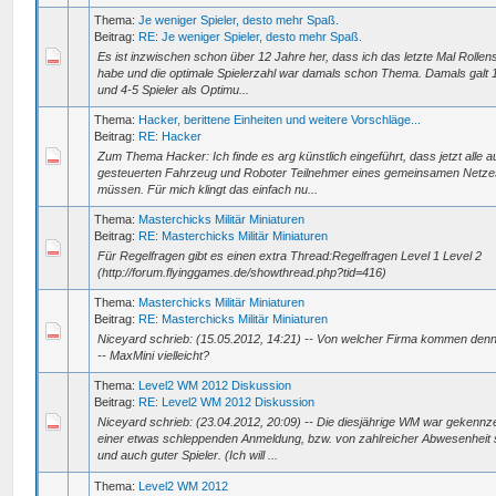
Thema:
Je weniger Spieler, desto mehr Spaß.
Beitrag:
RE: Je weniger Spieler, desto mehr Spaß.
Es ist inzwischen schon über 12 Jahre her, dass ich das letzte Mal Rollens
habe und die optimale Spielerzahl war damals schon Thema. Damals galt 1 
und 4-5 Spieler als Optimu...
Thema:
Hacker, berittene Einheiten und weitere Vorschläge...
Beitrag:
RE: Hacker
Zum Thema Hacker: Ich finde es arg künstlich eingeführt, dass jetzt alle 
gesteuerten Fahrzeug und Roboter Teilnehmer eines gemeinsamen Netze
müssen. Für mich klingt das einfach nu...
Thema:
Masterchicks Militär Miniaturen
Beitrag:
RE: Masterchicks Militär Miniaturen
Für Regelfragen gibt es einen extra Thread:Regelfragen Level 1 Level 2
(http://forum.flyinggames.de/showthread.php?tid=416)
Thema:
Masterchicks Militär Miniaturen
Beitrag:
RE: Masterchicks Militär Miniaturen
Niceyard schrieb: (15.05.2012, 14:21) -- Von welcher Firma kommen denn
-- MaxMini vielleicht?
Thema:
Level2 WM 2012 Diskussion
Beitrag:
RE: Level2 WM 2012 Diskussion
Niceyard schrieb: (23.04.2012, 20:09) -- Die diesjährige WM war gekennz
einer etwas schleppenden Anmeldung, bzw. von zahlreicher Abwesenheit 
und auch guter Spieler. (Ich will ...
Thema:
Level2 WM 2012