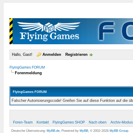
Hallo, Gast!
Anmelden
Registrieren
FlyingGames FORUM
Forenmeldung
FlyingGames FORUM
Falscher Autorisierungscode! Greifen Sie auf diese Funktion auf die ü
Foren-Team
Kontakt
FlyingGames SHOP
Nach oben
Archiv-Modus
Deutsche Übersetzung:
MyBB.de
, Powered by
MyBB
, © 2002-2026
MyBB Group
.