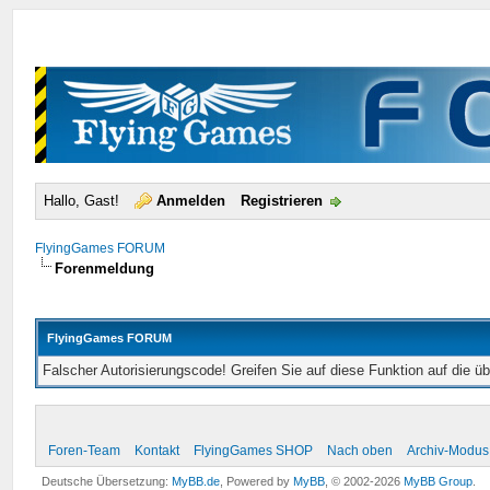
Hallo, Gast!
Anmelden
Registrieren
FlyingGames FORUM
Forenmeldung
FlyingGames FORUM
Falscher Autorisierungscode! Greifen Sie auf diese Funktion auf die ü
Foren-Team
Kontakt
FlyingGames SHOP
Nach oben
Archiv-Modus
Deutsche Übersetzung:
MyBB.de
, Powered by
MyBB
, © 2002-2026
MyBB Group
.