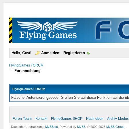
Hallo, Gast!
Anmelden
Registrieren
FlyingGames FORUM
Forenmeldung
FlyingGames FORUM
Falscher Autorisierungscode! Greifen Sie auf diese Funktion auf die ü
Foren-Team
Kontakt
FlyingGames SHOP
Nach oben
Archiv-Modus
Deutsche Übersetzung:
MyBB.de
, Powered by
MyBB
, © 2002-2026
MyBB Group
.