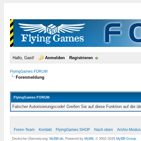
Hallo, Gast!
Anmelden
Registrieren
FlyingGames FORUM
Forenmeldung
FlyingGames FORUM
Falscher Autorisierungscode! Greifen Sie auf diese Funktion auf die ü
Foren-Team
Kontakt
FlyingGames SHOP
Nach oben
Archiv-Modus
Deutsche Übersetzung:
MyBB.de
, Powered by
MyBB
, © 2002-2026
MyBB Group
.