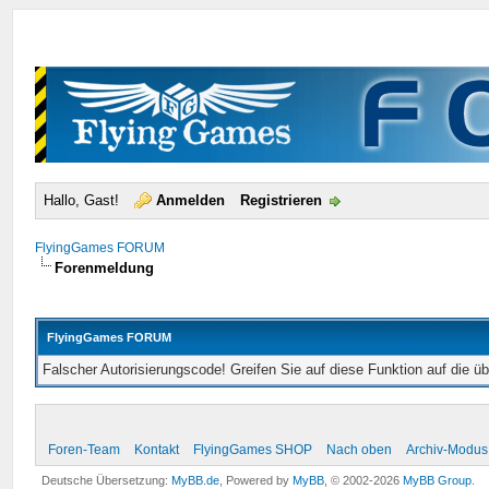
Hallo, Gast!
Anmelden
Registrieren
FlyingGames FORUM
Forenmeldung
FlyingGames FORUM
Falscher Autorisierungscode! Greifen Sie auf diese Funktion auf die ü
Foren-Team
Kontakt
FlyingGames SHOP
Nach oben
Archiv-Modus
Deutsche Übersetzung:
MyBB.de
, Powered by
MyBB
, © 2002-2026
MyBB Group
.