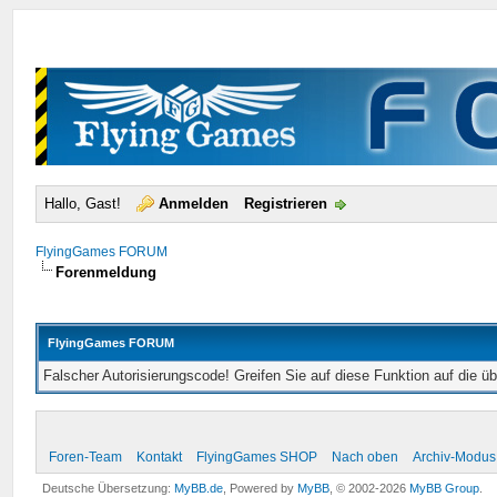
Hallo, Gast!
Anmelden
Registrieren
FlyingGames FORUM
Forenmeldung
FlyingGames FORUM
Falscher Autorisierungscode! Greifen Sie auf diese Funktion auf die ü
Foren-Team
Kontakt
FlyingGames SHOP
Nach oben
Archiv-Modus
Deutsche Übersetzung:
MyBB.de
, Powered by
MyBB
, © 2002-2026
MyBB Group
.