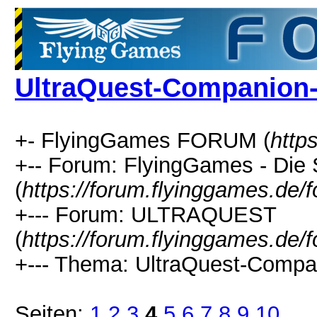
UltraQuest-Companion
+- FlyingGames FORUM (
http
+-- Forum: FlyingGames - Die 
(
https://forum.flyinggames.de/
+--- Forum: ULTRAQUEST
(
https://forum.flyinggames.de/
+--- Thema: UltraQuest-Compa
Seiten:
1
2
3
4
5
6
7
8
9
10