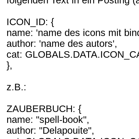
folgenden Text in ein Posting
ICON_ID: {
name: 'name des icons mit bind
author: 'name des autors',
cat: GLOBALS.DATA.ICON_CA
},
z.B.:
ZAUBERBUCH: {
name: "spell-book",
author: "Delapouite",