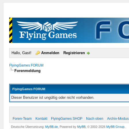
Hallo, Gast!
Anmelden
Registrieren
FlyingGames FORUM
Forenmeldung
FlyingGames FORUM
Dieser Benutzer ist ungültig oder nicht vorhanden.
Foren-Team
Kontakt
FlyingGames SHOP
Nach oben
Archiv-Modus
Deutsche Übersetzung:
MyBB.de
, Powered by
MyBB
, © 2002-2026
MyBB Group
.