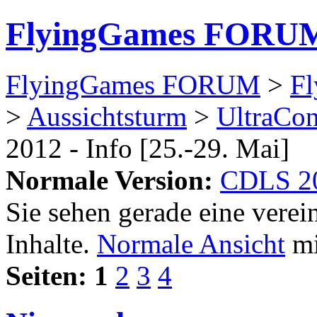
FlyingGames FORU
FlyingGames FORUM
>
Fl
>
Aussichtsturm
>
UltraCo
2012 - Info [25.-29. Mai]
Normale Version:
CDLS 201
Sie sehen gerade eine verei
Inhalte.
Normale Ansicht
mi
Seiten:
1
2
3
4