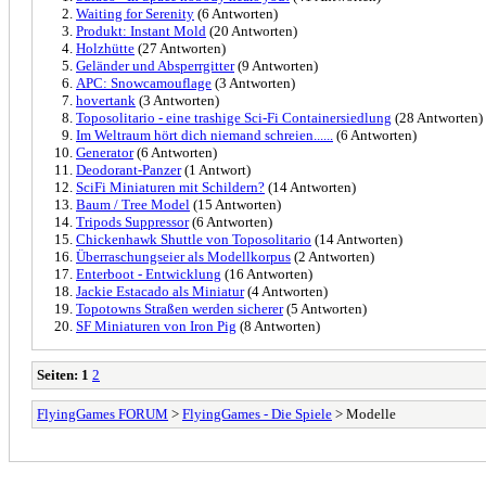
Waiting for Serenity
(6 Antworten)
Produkt: Instant Mold
(20 Antworten)
Holzhütte
(27 Antworten)
Geländer und Absperrgitter
(9 Antworten)
APC: Snowcamouflage
(3 Antworten)
hovertank
(3 Antworten)
Toposolitario - eine trashige Sci-Fi Containersiedlung
(28 Antworten)
Im Weltraum hört dich niemand schreien......
(6 Antworten)
Generator
(6 Antworten)
Deodorant-Panzer
(1 Antwort)
SciFi Miniaturen mit Schildern?
(14 Antworten)
Baum / Tree Model
(15 Antworten)
Tripods Suppressor
(6 Antworten)
Chickenhawk Shuttle von Toposolitario
(14 Antworten)
Überraschungseier als Modellkorpus
(2 Antworten)
Enterboot - Entwicklung
(16 Antworten)
Jackie Estacado als Miniatur
(4 Antworten)
Topotowns Straßen werden sicherer
(5 Antworten)
SF Miniaturen von Iron Pig
(8 Antworten)
Seiten:
1
2
FlyingGames FORUM
>
FlyingGames - Die Spiele
> Modelle