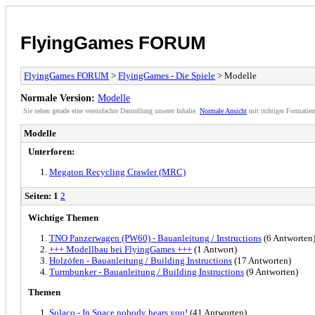
FlyingGames FORUM
FlyingGames FORUM
>
FlyingGames - Die Spiele
> Modelle
Normale Version:
Modelle
Sie sehen gerade eine vereinfachte Darstellung unserer Inhalte.
Normale Ansicht
mit richtiger Formatier
Modelle
Unterforen:
Megaton Recycling Crawler (MRC)
Seiten:
1
2
Wichtige Themen
TNO Panzerwagen (PW60) - Bauanleitung / Instructions
(6 Antworten
+++ Modellbau bei FlyingGames +++
(1 Antwort)
Holzöfen - Bauanleitung / Building Instructions
(17 Antworten)
Turmbunker - Bauanleitung / Building Instructions
(9 Antworten)
Themen
Sulaco - In Space nobody hears you!
(41 Antworten)